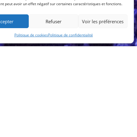
 peut avoir un effet négatif sur certaines caractéristiques et fonctions.
cepter
Refuser
Voir les préférences
Politique de cookies
Politique de confidentialité
 et animation
 Ouest

Accueil événementiel,