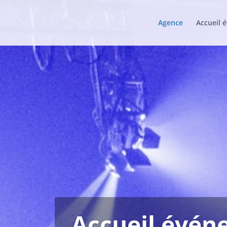
Agence
Accueil 
Accueil évén